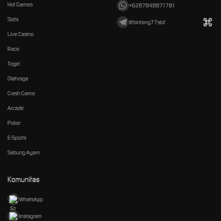
Hot Games
+6287848871781
Slots
@bintang77slot
Live Casino
Race
Togel
Olahraga
Crash Game
Arcade
Poker
E-Sports
Sabung Ayam
Komunitas
WhatsApp
Instagram