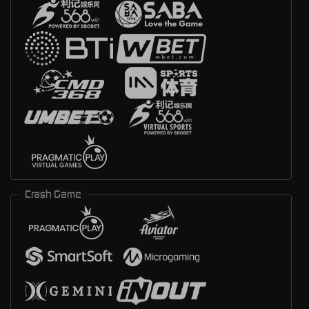
Crash Game