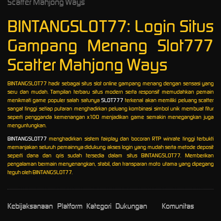
Scatter Mahjong Ways
BINTANGSLOT77: Login Situs
Gampang Menang Slot777
Scatter Mahjong Ways
BINTANGSLOT77 hadir sebagai situs slot online gampang menang dengan sensasi yang
seru dan mudah. Tampilan terbaru situs modern serta responsif memudahkan pemain
menikmati game populer salah satunya
SLOT777
terkenal akan memiliki peluang scatter
sangat tinggi setiap putaran menghadirkan peluang kombinasi simbol unik membuat fitur
seperti pengganda kemenangan x100 menjadikan game semakin menegangkan juga
menguntungkan.
BINTANGSLOT77
menghadirkan sistem fairplay dan bocoran RTP winrate tinggi terbukti
memanjakan seluruh pemainnya didukung akses login yang mudah serta metode deposit
seperti dana dan qris sudah tersedia dalam situs BINTANGSLOT77. Memberikan
pengalaman bermain menyenangkan, stabil, dan transparan moto utama yang dipegang
teguh oleh BINTANGSLOT77.
Kebijaksanaan
Platform
Kategori
Dukungan
Komunitas