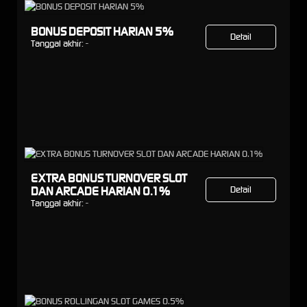
BONUS DEPOSIT HARIAN 5%
Detail
Tanggal akhir:
-
EXTRA BONUS TURNOVER SLOT
DAN ARCADE HARIAN 0.1%
Detail
Tanggal akhir:
-