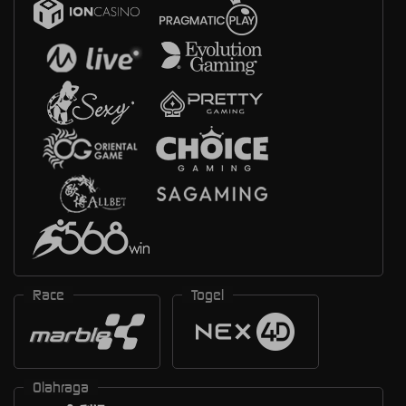
Race
Togel
Olahraga