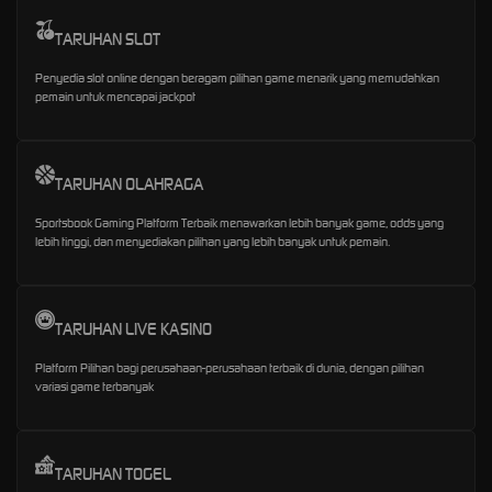
TARUHAN SLOT
Penyedia slot online dengan beragam pilihan game menarik yang memudahkan
pemain untuk mencapai jackpot
TARUHAN OLAHRAGA
Sportsbook Gaming Platform Terbaik menawarkan lebih banyak game, odds yang
lebih tinggi, dan menyediakan pilihan yang lebih banyak untuk pemain.
TARUHAN LIVE KASINO
Platform Pilihan bagi perusahaan-perusahaan terbaik di dunia, dengan pilihan
variasi game terbanyak
TARUHAN TOGEL