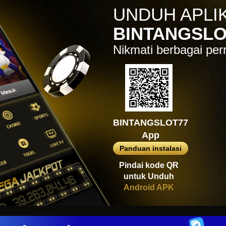
UNDUH APLIK
BINTANGSLO
Nikmati berbagai pe
BINTANGSLOT77
App
Panduan instalasi
Pindai kode QR
untuk Unduh
Android APK