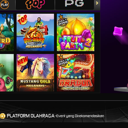
PLATFORM OLAHRAGA-
Event yang Direkomendasikan