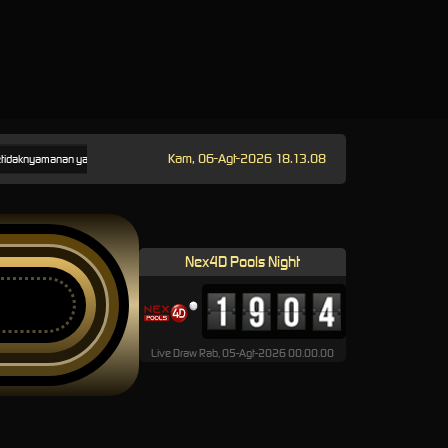
Kam, 06-Agt-2026 18.13.08
yamanan yang mungkin ditimbulkan.
Pemeliharaan Terjadwal: MarbleX pada 31-Jul-2026 dari 
Nex4D Pools Night
Live Draw Rab, 05-Agt-2026 00.00.00