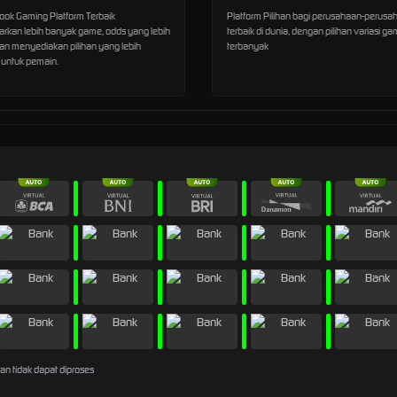
ook Gaming Platform Terbaik
Platform Pilihan bagi perusahaan-perusa
kan lebih banyak game, odds yang lebih
terbaik di dunia, dengan pilihan variasi g
 dan menyediakan pilihan yang lebih
terbanyak
untuk pemain.
an tidak dapat diproses