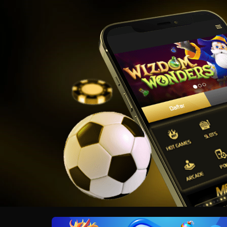
ed****9
IDR
2,378,000.00
Wild West Gold
ed****9
IDR
2,148,000.00
Dragon Pots Megaways
ed****9
IDR
1,967,600.00
Wild West Gold
ed****9
IDR
1,731,000.00
Wild West Gold
ed****9
IDR
1,581,000.00
Wild West Gold