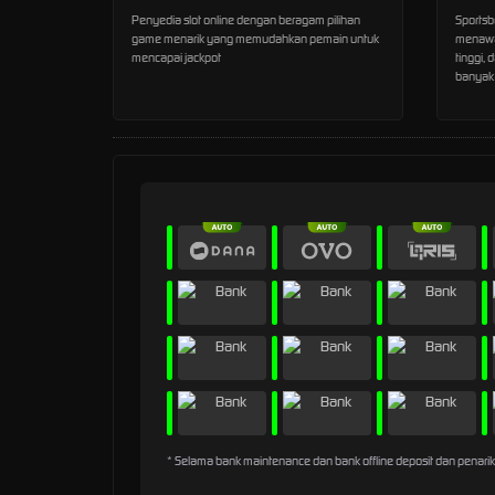
Penyedia slot online dengan beragam pilihan
Sportsb
game menarik yang memudahkan pemain untuk
menawar
mencapai jackpot
tinggi,
banyak 
* Selama bank maintenance dan bank offline deposit dan penarik