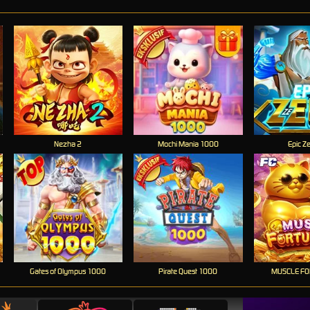
Nezha 2
Mochi Mania 1000
Epic Z
Gates of Olympus 1000
Pirate Quest 1000
MUSCLE FO