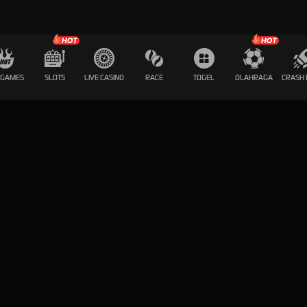
 GAMES
SLOTS
LIVE CASINO
RACE
TOGEL
OLAHRAGA
CRASH