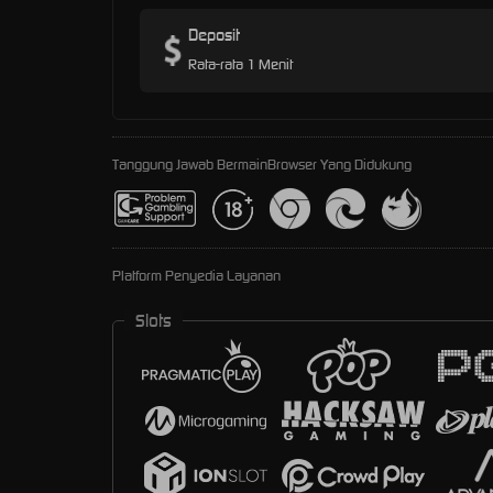
Deposit
Rata-rata 1 Menit
Tanggung Jawab Bermain
Browser Yang Didukung
Platform Penyedia Layanan
Slots