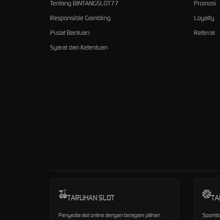
Tentang BINTANGSLOT77
Promosi
Responsible Gambling
Loyalty
Pusat Bantuan
Referral
Syarat dan Ketentuan
TARUHAN SLOT
TA
Penyedia slot online dengan beragam pilihan
Sportsb