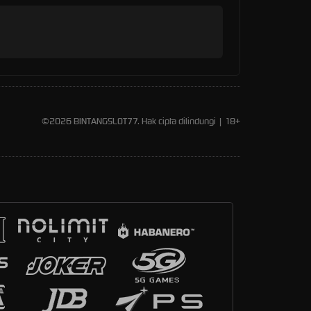
©2026 BINTANGSLOT77. Hak cipta dilindungi | 18+