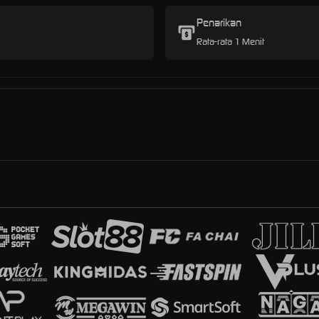
Penarikan
Rata-rata 1 Menit