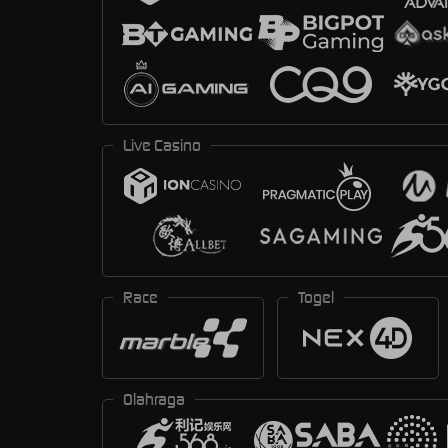
Live Casino
Race
Togel
Olahraga