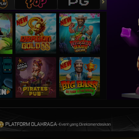
PLATFORM OLAHRAGA-
Event yang Direkomendasikan