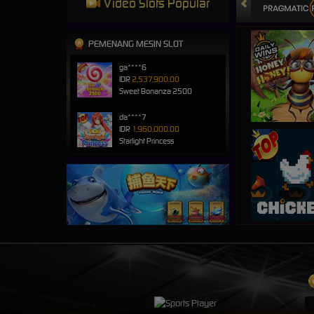
Video Slots Popular
PEMENANG MESIN SLOT
ga****6
IDR
2,537,900.00
Sweet Bonanza 2500
da****7
IDR
1,960,000.00
Starlight Princess
o****n
IDR
1,075,500.00
Gates of Olympus 1000
a**f
IDR
948,200.00
Bonanza Gold
a**f
IDR
886,320.00
Sweet Bonanza