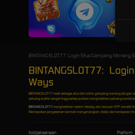
BINTANGSLOT77: Login Situs Gampang Menang Sl
BINTANGSLOT77: Login
Ways
BINTANGSLOT77 hadir sebagai situs slot online gampang menang dengan se
peluang scatter sangat tinggi setiap putaran menghadirkan peluang komb
BINTANGSLOT77
menghadirkan sistem fairplay dan bocoran RTP winrate t
Memberikan pengalaman bermain menyenangkan, stabil, dan transparan m
Kebijaksanaan
Platform