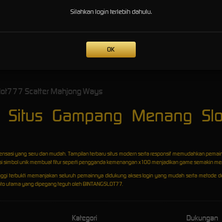
Silahkan login terlebih dahulu.
OK
ot777 Scatter Mahjong Ways
 Situs Gampang Menang Slo
nsasi yang seru dan mudah. Tampilan terbaru situs modern serta responsif memudahkan pemai
inasi simbol unik membuat fitur seperti pengganda kemenangan x100 menjadikan game semakin 
inggi terbukti memanjakan seluruh pemainnya didukung akses login yang mudah serta metode de
oto utama yang dipegang teguh oleh BINTANGSLOT77.
Kategori
Dukungan