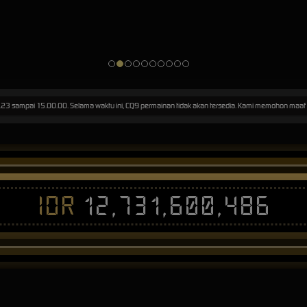
i 15.00.00. Selama waktu ini, CQ9 permainan tidak akan tersedia. Kami memohon maaf atas ke
IDR
12,731,600,486