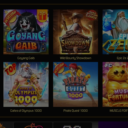
Goyang Gaib
Wild Bounty Showdown
Epic Ze 
Gates of Olympus 1000
Pirate Quest 1000
MUSCLE FOR