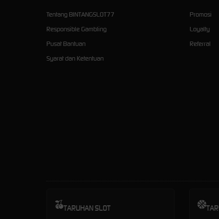
Tentang BINTANGSLOT77
Promosi
Responsible Gambling
Loyalty
Pusat Bantuan
Referral
Syarat dan Ketentuan
TARUHAN SLOT
TAR