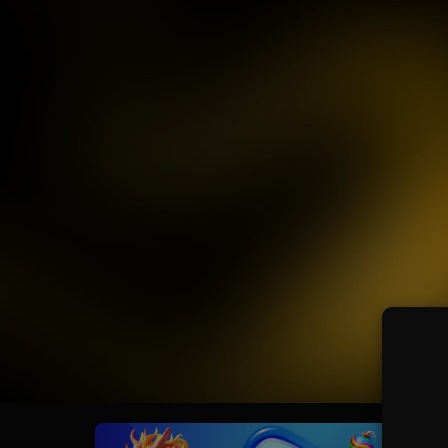
a**f
IDR
845,500.00
Bonanza Gold
a**f
IDR
841,500.00
Bonanza Gold
a**f
IDR
838,890.00
Bonanza Gold
dena****g
IDR
770,200.00
Sweet Bonanza
a**f
IDR
754,380.00
Bonanza Gold