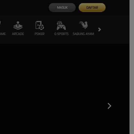
MASUK
DAFTAR
GAME
ARCADE
POKER
E-SPORTS
SABUNG AYAM
PROMOSI