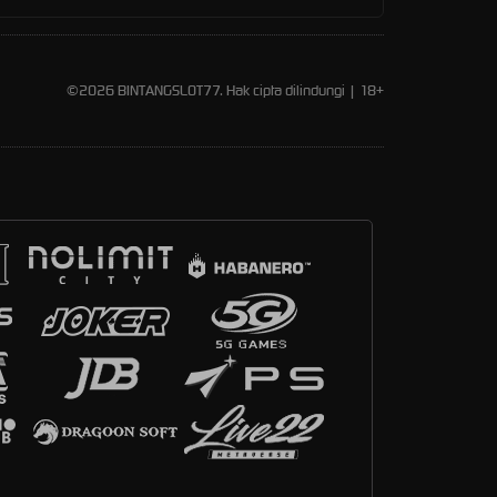
©2026 BINTANGSLOT77. Hak cipta dilindungi | 18+