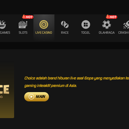
 GAMES
SLOTS
LIVE CASINO
RACE
TOGEL
OLAHRAGA
CRASH
Choice adalah brand hiburan live asal Eropa yang menyediakan te
gaming interaktif premium di Asia.
MAIN