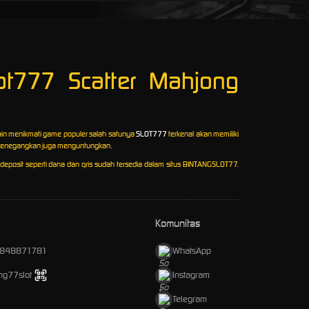
t777 Scatter Mahjong
ain menikmati game populer salah satunya
SLOT777
terkenal akan memiliki
n menegangkan juga menguntungkan.
deposit seperti dana dan qris sudah tersedia dalam situs BINTANGSLOT77.
Komunitas
848871781
WhatsApp
ng77slot
Instagram
Telegram