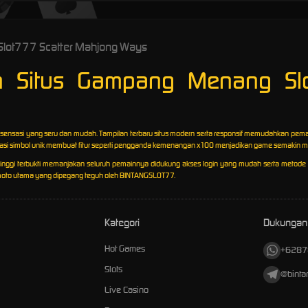
lot777 Scatter Mahjong Ways
n Situs Gampang Menang Slo
sensasi yang seru dan mudah. Tampilan terbaru situs modern serta responsif memudahkan pem
binasi simbol unik membuat fitur seperti pengganda kemenangan x100 menjadikan game semaki
tinggi terbukti memanjakan seluruh pemainnya didukung akses login yang mudah serta metode 
moto utama yang dipegang teguh oleh BINTANGSLOT77.
Kategori
Dukungan
Hot Games
+6287
Slots
@binta
Live Casino